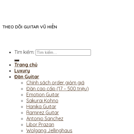
THEO DÕI GUITAR VŨ HIỂN
Tìm kiếm:
Trang chủ
Luxury
Đàn Guitar
Chính sách order giảm giá
Đàn cao cấp (17 – 500 triệu)
Emotion Guitar
Sakurai Kohno
Hanika Guitar
Ramirez Guitar
Antonio Sanchez
Libor Prazan
Wolgang Jellinghaus