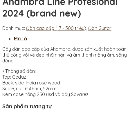
Ahambra Line Profesional
2024 (brand new)
Danh mục:
Đàn cao cấp (17 - 500 triệu)
,
Đàn Guitar
Mô tả
Cây đàn cao cấp của Ahambra, được sản xuất hoàn toàn
thủ công với vẻ đẹp nhã nhặn và âm thanh nồng ấm, sống
động.
• Thông số đàn:
Top: Cedaz
Back, side: India rose wood
Scale, nut: 650mm, 52mm
Kèm case hãng 250 usd và dây Savarez
Sản phẩm tương tự