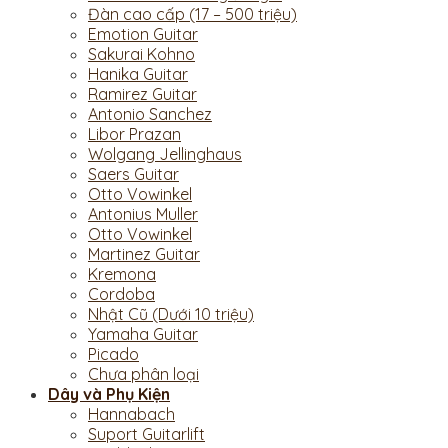
Đàn cao cấp (17 – 500 triệu)
Emotion Guitar
Sakurai Kohno
Hanika Guitar
Ramirez Guitar
Antonio Sanchez
Libor Prazan
Wolgang Jellinghaus
Saers Guitar
Otto Vowinkel
Antonius Muller
Otto Vowinkel
Martinez Guitar
Kremona
Cordoba
Nhật Cũ (Dưới 10 triệu)
Yamaha Guitar
Picado
Chưa phân loại
Dây và Phụ Kiện
Hannabach
Suport Guitarlift