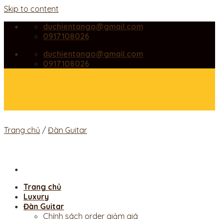
Skip to content
duchientango@gmail.com
0917108026
duchientango@gmail.com
0917108026
Trang chủ
/
Đàn Guitar
Trang chủ
Luxury
Đàn Guitar
Chính sách order giảm giá