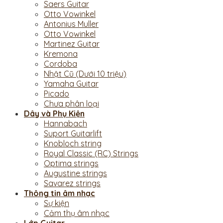
Saers Guitar
Otto Vowinkel
Antonius Muller
Otto Vowinkel
Martinez Guitar
Kremona
Cordoba
Nhật Cũ (Dưới 10 triệu)
Yamaha Guitar
Picado
Chưa phân loại
Dây và Phụ Kiện
Hannabach
Suport Guitarlift
Knobloch string
Royal Classic (RC) Strings
Optima strings
Augustine strings
Savarez strings
Thông tin âm nhạc
Sự kiện
Cảm thụ âm nhạc