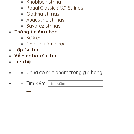
Knobloch string
Royal Classic (RC) Strings
Optima strings
Augustine strings
Savarez strings
Thông tin âm nhạc
Sự kiện
Cảm thụ âm nhạc
Lớp Guitar
Về Emotion Guitar
Liên hệ
Chưa có sản phẩm trong giỏ hàng.
Tìm kiếm: