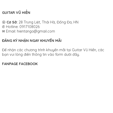
GUITAR VŨ HIỂN
⦿
Cơ Sở:
28 Trung Liệt, Thái Hà, Đống Đa, HN
✆ Hotline: 0917108026
✉ Email: hientango@gmail.com
ĐĂNG KÝ NHẬN NGAY KHUYẾN MÃI
Để nhận các chương trình khuyến mãi tại Guitar Vũ Hiển, các
bạn vui lòng điền thông tin vào form dưới đây.
FANPAGE FACEBOOK