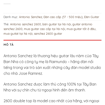
Danh mục:
Antonio Sanchez
,
Đàn cao cấp (17 - 500 triệu)
,
Đàn Guitar
Thẻ:
Antonio sanchez 2600
,
bán guitar tại hà nội
,
guitar antonio
sanchez 2600
,
mua guitar cao cấp tại hà nội
,
mua guitar tốt ở đâu
,
mua guitat tại hà nội
,
sanchez 2600 guitar
MÔ TẢ
Antonio Sanchez là thương hiệu guitar lâu năm của Tây
Ban Nha có công ty mẹ là Raimundo – hãng đàn nổi
tiếng trong vai trò sản xuất những cây đàn model studio
cho nhà Jose Ramirez.
Antonio Sanchez được làm thủ công 100% tại Tây Ban
Nha với sự chỉn chu từ ngoại hình đến âm thanh.
2600 double top là model cao nhất của hãng, với ngoại