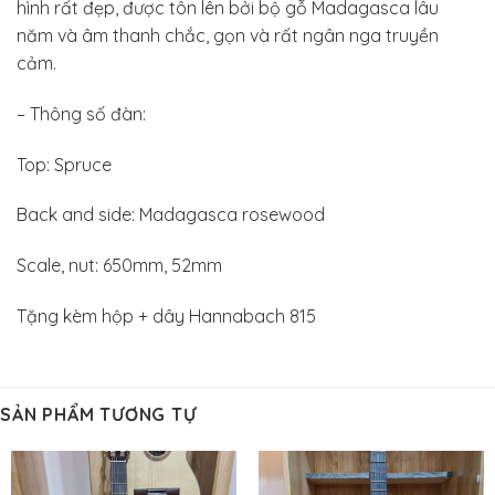
hình rất đẹp, được tôn lên bởi bộ gỗ Madagasca lâu
năm và âm thanh chắc, gọn và rất ngân nga truyền
cảm.
– Thông số đàn:
Top: Spruce
Back and side: Madagasca rosewood
Scale, nut: 650mm, 52mm
Tặng kèm hộp + dây Hannabach 815
SẢN PHẨM TƯƠNG TỰ