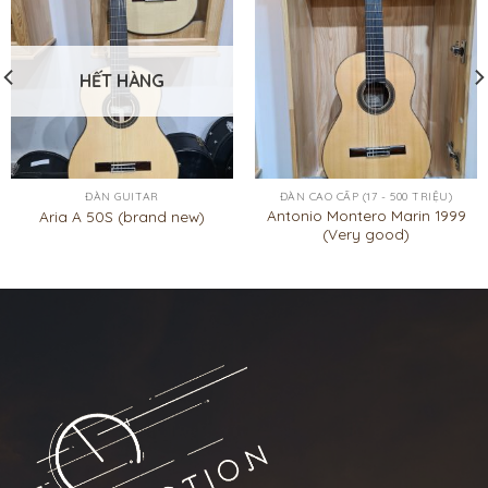
HẾT HÀNG
ĐÀN GUITAR
ĐÀN CAO CẤP (17 - 500 TRIỆU)
Antonio Montero Marin 1999
Aria A 50S (brand new)
(Very good)