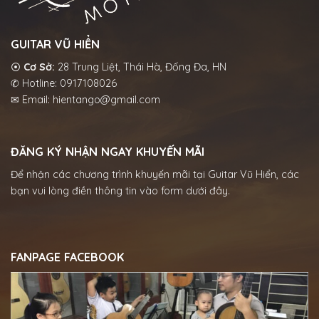
GUITAR VŨ HIỂN
⦿
Cơ Sở:
28 Trung Liệt, Thái Hà, Đống Đa, HN
✆ Hotline: 0917108026
✉ Email: hientango@gmail.com
ĐĂNG KÝ NHẬN NGAY KHUYẾN MÃI
Để nhận các chương trình khuyến mãi tại Guitar Vũ Hiển, các
bạn vui lòng điền thông tin vào form dưới đây.
FANPAGE FACEBOOK