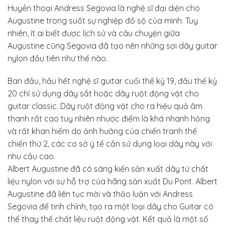
Huyền thoại Andress Segovia là nghệ sĩ đại diện cho
Augustine trong suốt sự nghiệp đồ sộ của mình. Tuy
nhiên, ít ai biết được lịch sử và câu chuyện giữa
Augustine cũng Segovia đã tạo nên những sợi dây guitar
nylon đầu tiên như thế nào.
Ban đầu, hầu hết nghệ sĩ guitar cuối thế kỷ 19, đầu thế kỷ
20 chỉ sử dụng dây sắt hoặc dây ruột động vật cho
guitar classic. Dây ruột động vật cho ra hiệu quả âm
thanh rất cao tuy nhiên nhược điểm là khá nhanh hỏng
và rất khan hiếm do ảnh hưởng của chiến tranh thế
chiến thứ 2, các cơ sở ý tế cần sử dụng loại dây này với
nhu cầu cao.
Albert Augustine đã có sáng kiến sản xuất dây từ chất
liệu nylon với sự hỗ trợ của hãng sản xuất Du Pont. Albert
Augustine đã liên tục mời và thảo luận với Andress
Segovia để tinh chỉnh, tạo ra một loại dây cho Guitar có
thể thay thế chất liệu ruột động vật. Kết quả là một số