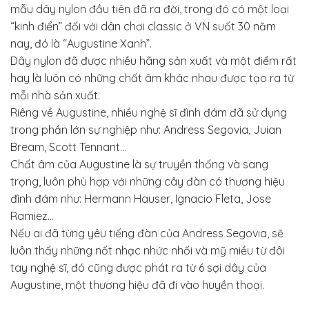
mẫu dây nylon đầu tiên đã ra đời, trong đó có một loại
“kinh điển” đối với dân chơi classic ở VN suốt 30 năm
nay, đó là “Augustine Xanh”.
Dây nylon đã được nhiều hãng sản xuất và một điểm rất
hay là luôn có những chất âm khác nhau được tạo ra từ
mỗi nhà sản xuất.
Riêng về Augustine, nhiều nghệ sĩ đình đám đã sử dụng
trong phần lớn sự nghiệp như: Andress Segovia, Juian
Bream, Scott Tennant…
Chất âm của Augustine là sự truyền thống và sang
trọng, luôn phù hợp với những cây đàn có thương hiệu
đình đám như: Hermann Hauser, Ignacio Fleta, Jose
Ramiez…
Nếu ai đã từng yêu tiếng đàn của Andress Segovia, sẽ
luôn thấy những nốt nhạc nhức nhối và mỹ miều từ đôi
tay nghệ sĩ, đó cũng được phát ra từ 6 sợi dây của
Augustine, một thương hiệu đã đi vào huyền thoại.