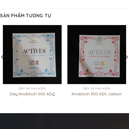
SẢN PHẨM TƯƠNG TỰ
DÂY VÀ PHỤ KIỆN
DÂY VÀ PHỤ KIỆN
Dây Knobloch 500 ADQ
Knobloch 300 ADC carbon