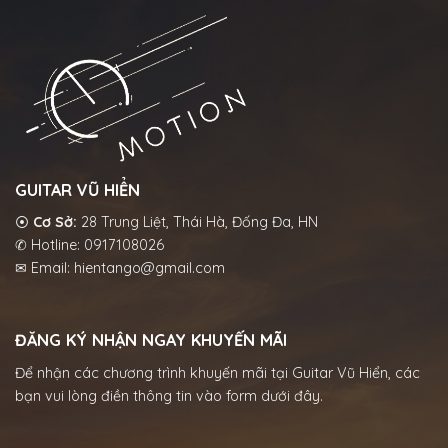
GUITAR VŨ HIỂN
⦿
Cơ Sở:
28 Trung Liệt, Thái Hà, Đống Đa, HN
✆ Hotline: 0917108026
✉ Email: hientango@gmail.com
ĐĂNG KÝ NHẬN NGAY KHUYẾN MÃI
Để nhận các chương trình khuyến mãi tại Guitar Vũ Hiển, các
bạn vui lòng điền thông tin vào form dưới đây.