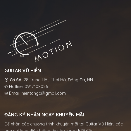
GUITAR VŨ HIỂN
⦿
Cơ Sở:
28 Trung Liệt, Thái Hà, Đống Đa, HN
✆ Hotline: 0917108026
✉ Email: hientango@gmail.com
ĐĂNG KÝ NHẬN NGAY KHUYẾN MÃI
Để nhận các chương trình khuyến mãi tại Guitar Vũ Hiển, các
bạn vui lòng điền thông tin vào form dưới đây.