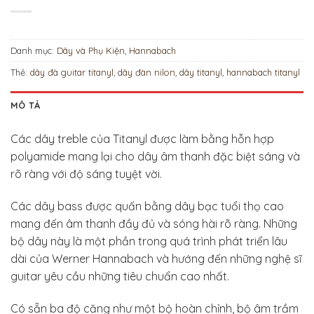
Danh mục:
Dây và Phụ Kiện
,
Hannabach
Thẻ:
dây đà guitar titanyl
,
dây đàn nilon
,
dây titanyl
,
hannabach titanyl
MÔ TẢ
Các dây treble của Titanyl được làm bằng hỗn hợp
polyamide mang lại cho dây âm thanh đặc biệt sáng và
rõ ràng với độ sáng tuyệt vời.
Các dây bass được quấn bằng dây bạc tuổi thọ cao
mang đến âm thanh đầy đủ và sóng hài rõ ràng. Những
bộ dây này là một phần trong quá trình phát triển lâu
dài của Werner Hannabach và hướng đến những nghệ sĩ
guitar yêu cầu những tiêu chuẩn cao nhất.
Có sẵn ba độ căng như một bộ hoàn chỉnh, bộ âm trầm