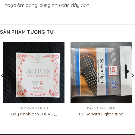
hoặc âm bổng, cũng như các dây đơn.
SẢN PHẨM TƯƠNG TỰ
DÂY VÀ PHỤ KIỆN
DÂY VÀ PHỤ KIỆN
Dây Knobloch 300ADQ
RC Sonata Light String