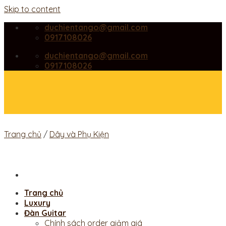
Skip to content
duchientango@gmail.com
0917108026
duchientango@gmail.com
0917108026
Trang chủ
/
Dây và Phụ Kiện
Trang chủ
Luxury
Đàn Guitar
Chính sách order giảm giá