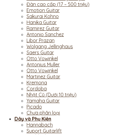
Đàn cao cấp (17 – 500 triệu)
Emotion Guitar
Sakurai Kohno
Hanika Guitar
Ramirez Guitar
Antonio Sanchez
Libor Prazan
Wolgang Jellinghaus
Saers Guitar
Otto Vowinkel
Antonius Muller
Otto Vowinkel
Martinez Guitar
Kremona
Cordoba
Nhật Cũ (Dưới 10 triệu)
Yamaha Guitar
Picado
Chưa phân loại
Dây và Phụ Kiện
Hannabach
Suport Guitarlift