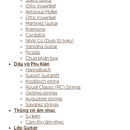
Saers Guitar
Otto Vowinkel
Antonius Muller
Otto Vowinkel
Martinez Guitar
Kremona
Cordoba
Nhật Cũ (Dưới 10 triệu)
Yamaha Guitar
Picado
Chưa phân loại
Dây và Phụ Kiện
Hannabach
Suport Guitarlift
Knobloch string
Royal Classic (RC) Strings
Optima strings
Augustine strings
Savarez strings
Thông tin âm nhạc
Sự kiện
Cảm thụ âm nhạc
Lớp Guitar