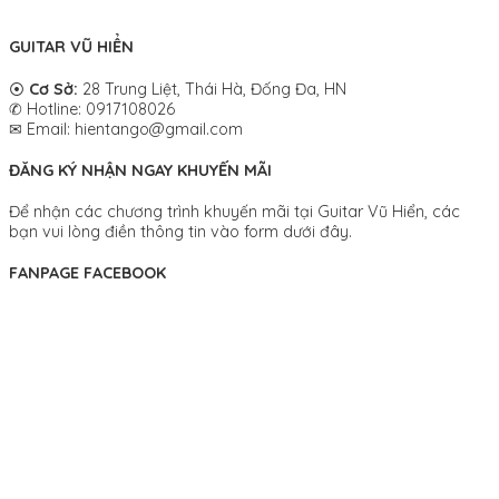
GUITAR VŨ HIỂN
⦿
Cơ Sở:
28 Trung Liệt, Thái Hà, Đống Đa, HN
✆ Hotline: 0917108026
✉ Email: hientango@gmail.com
ĐĂNG KÝ NHẬN NGAY KHUYẾN MÃI
Để nhận các chương trình khuyến mãi tại Guitar Vũ Hiển, các
bạn vui lòng điền thông tin vào form dưới đây.
FANPAGE FACEBOOK