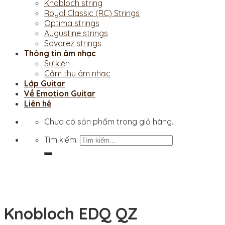
Knobloch string
Royal Classic (RC) Strings
Optima strings
Augustine strings
Savarez strings
Thông tin âm nhạc
Sự kiện
Cảm thụ âm nhạc
Lớp Guitar
Về Emotion Guitar
Liên hệ
Chưa có sản phẩm trong giỏ hàng.
Tìm kiếm:
Knobloch EDQ QZ