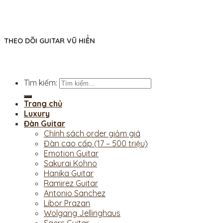
THEO DÕI GUITAR VŨ HIỂN
Tìm kiếm:
Trang chủ
Luxury
Đàn Guitar
Chính sách order giảm giá
Đàn cao cấp (17 – 500 triệu)
Emotion Guitar
Sakurai Kohno
Hanika Guitar
Ramirez Guitar
Antonio Sanchez
Libor Prazan
Wolgang Jellinghaus