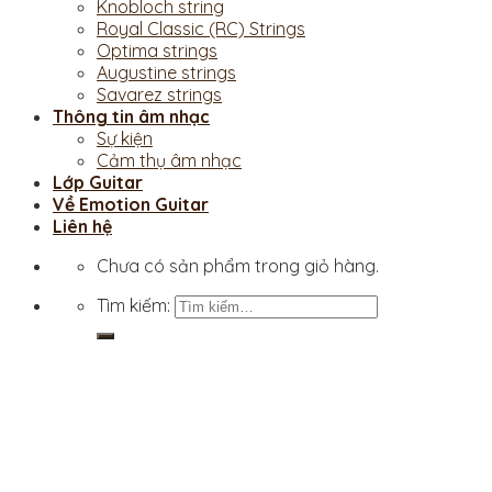
Knobloch string
Royal Classic (RC) Strings
Optima strings
Augustine strings
Savarez strings
Thông tin âm nhạc
Sự kiện
Cảm thụ âm nhạc
Lớp Guitar
Về Emotion Guitar
Liên hệ
Chưa có sản phẩm trong giỏ hàng.
Tìm kiếm: