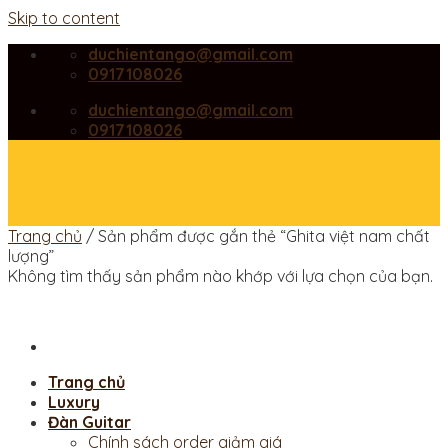
Skip to content
duchientango@gmail.com
0917108026
duchientango@gmail.com
0917108026
Trang chủ
/
Sản phẩm được gắn thẻ “Ghita việt nam chất
lượng”
Không tìm thấy sản phẩm nào khớp với lựa chọn của bạn.
Trang chủ
Luxury
Đàn Guitar
Chính sách order giảm giá