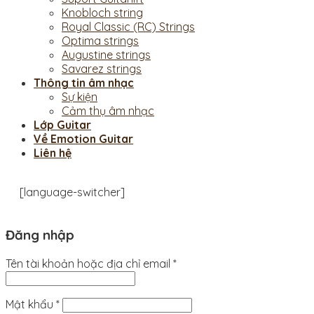
Knobloch string
Royal Classic (RC) Strings
Optima strings
Augustine strings
Savarez strings
Thông tin âm nhạc
Sự kiện
Cảm thụ âm nhạc
Lớp Guitar
Về Emotion Guitar
Liên hệ
[language-switcher]
Đăng nhập
Tên tài khoản hoặc địa chỉ email
*
Mật khẩu
*