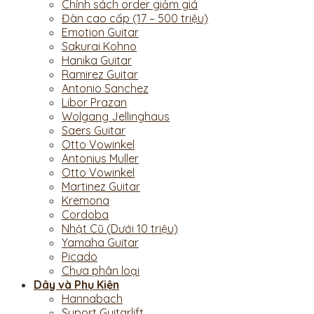
Chính sách order giảm giá
Đàn cao cấp (17 – 500 triệu)
Emotion Guitar
Sakurai Kohno
Hanika Guitar
Ramirez Guitar
Antonio Sanchez
Libor Prazan
Wolgang Jellinghaus
Saers Guitar
Otto Vowinkel
Antonius Muller
Otto Vowinkel
Martinez Guitar
Kremona
Cordoba
Nhật Cũ (Dưới 10 triệu)
Yamaha Guitar
Picado
Chưa phân loại
Dây và Phụ Kiện
Hannabach
Suport Guitarlift