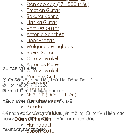
Đàn cao cấp (17 – 500 triệu)
Emotion Guitar
Sakurai Kohno
Hanika Guitar
Ramirez Guitar
Antonio Sanchez
Libor Prazan
Wolgang Jellinghaus
Saers Guitar
Otto Vowinkel
Antonius Muller
GUITAR VŨ HIỂN
Otto Vowinkel
Martinez Guitar
⦿
Cơ Sở:
28 Trung Liệt, Thái Hà, Đống Đa, HN
Kremona
✆ Hotline: 0917108026
Cordoba
✉ Email: hientango@gmail.com
Nhật Cũ (Dưới 10 triệu)
Yamaha Guitar
ĐĂNG KÝ NHẬN NGAY KHUYẾN MÃI
Picado
Chưa phân loại
Để nhận các chương trình khuyến mãi tại Guitar Vũ Hiển, các
Dây và Phụ Kiện
bạn vui lòng điền thông tin vào form dưới đây.
Hannabach
FANPAGE FACEBOOK
Suport Guitarlift