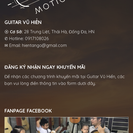
GUITAR VŨ HIỂN
⦿
Cơ Sở:
28 Trung Liệt, Thái Hà, Đống Đa, HN
✆ Hotline: 0917108026
✉ Email: hientango@gmail.com
ĐĂNG KÝ NHẬN NGAY KHUYẾN MÃI
Để nhận các chương trình khuyến mãi tại Guitar Vũ Hiển, các
bạn vui lòng điền thông tin vào form dưới đây.
FANPAGE FACEBOOK