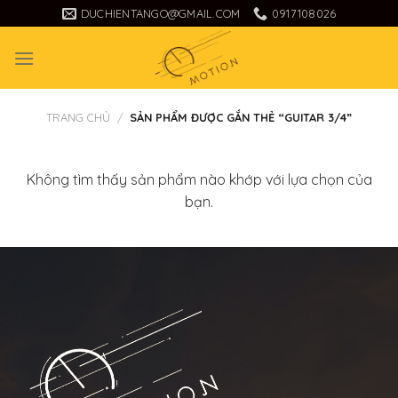
Skip
DUCHIENTANGO@GMAIL.COM
0917108026
to
content
TRANG CHỦ
/
SẢN PHẨM ĐƯỢC GẮN THẺ “GUITAR 3/4”
Không tìm thấy sản phẩm nào khớp với lựa chọn của
bạn.