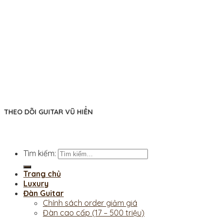
THEO DÕI GUITAR VŨ HIỂN
Tìm kiếm:
Trang chủ
Luxury
Đàn Guitar
Chính sách order giảm giá
Đàn cao cấp (17 – 500 triệu)