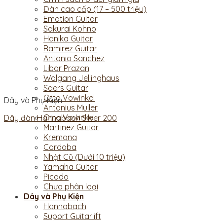
Đàn cao cấp (17 – 500 triệu)
Emotion Guitar
Sakurai Kohno
Hanika Guitar
Ramirez Guitar
Antonio Sanchez
Libor Prazan
Wolgang Jellinghaus
Saers Guitar
Otto Vowinkel
Dây và Phụ Kiện
Antonius Muller
Otto Vowinkel
Dây đàn Hannabach Silver 200
Martinez Guitar
Kremona
Cordoba
Nhật Cũ (Dưới 10 triệu)
Yamaha Guitar
Picado
Chưa phân loại
Dây và Phụ Kiện
Hannabach
Suport Guitarlift