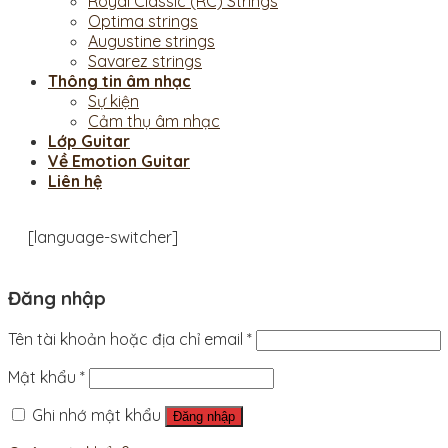
Royal Classic (RC) Strings
Optima strings
Augustine strings
Savarez strings
Thông tin âm nhạc
Sự kiện
Cảm thụ âm nhạc
Lớp Guitar
Về Emotion Guitar
Liên hệ
[language-switcher]
Đăng nhập
Tên tài khoản hoặc địa chỉ email
*
Mật khẩu
*
Ghi nhớ mật khẩu
Đăng nhập