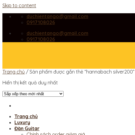
Skip to content
duchientango@gmail.com
0917108026
duchientango@gmail.com
0917108026
Trang chủ
/
Sản phẩm được gắn thẻ “hannabach silver200”
Hiển thị kết quả duy nhất
Trang chủ
Luxury
Đàn Guitar
Chính sách order giảm giá