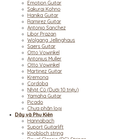
Emotion Guitar
Sakurai Kohno
Hanika Guitar
Ramirez Guitar
Antonio Sanchez
Libor Prazan
Wolgang Jellinghaus
Saers Guitar
Otto Vowinkel
Antonius Muller
Otto Vowinkel
Martinez Guitar
Kremona
Cordoba
Nhật Cũ (Dưới 10 triệu)
Yamaha Guitar
Picado
Chưa phân loại
Dây và Phụ Kiện
Hannabach
Suport Guitarlift
Knobloch string