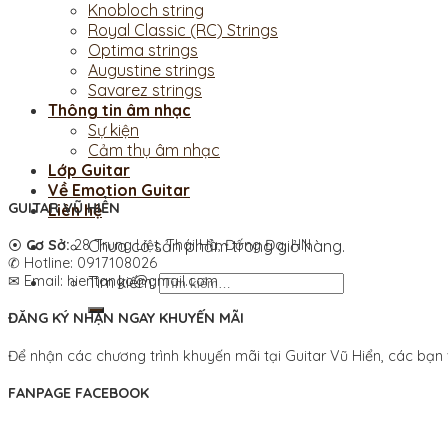
Knobloch string
Royal Classic (RC) Strings
Optima strings
Augustine strings
Savarez strings
Thông tin âm nhạc
Sự kiện
Cảm thụ âm nhạc
Lớp Guitar
Về Emotion Guitar
GUITAR VŨ HIỂN
Liên hệ
Chưa có sản phẩm trong giỏ hàng.
⦿
Cơ Sở:
28 Trung Liệt, Thái Hà, Đống Đa, HN
✆ Hotline: 0917108026
Tìm kiếm:
✉ Email: hientango@gmail.com
ĐĂNG KÝ NHẬN NGAY KHUYẾN MÃI
Để nhận các chương trình khuyến mãi tại Guitar Vũ Hiển, các bạn v
FANPAGE FACEBOOK