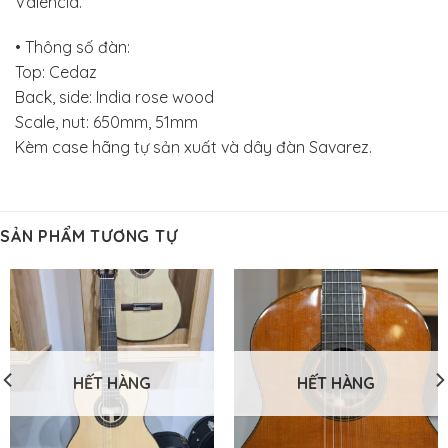
Valencia.
• Thông số đàn:
Top: Cedaz
Back, side: India rose wood
Scale, nut: 650mm, 51mm
Kèm case hãng tự sản xuất và dây đàn Savarez.
SẢN PHẨM TƯƠNG TỰ
HẾT HÀNG
HẾT HÀNG