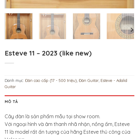
Esteve 11 – 2023 (like new)
Danh mục:
Đàn cao cấp (17 - 500 triệu)
,
Đàn Guitar
,
Esteve - Adalid
Guitar
MÔ TẢ
Cây đàn là sản phẩm mẫu tại show room.
Với ngoại hình và âm thanh nhã nhận, nồng ấm, Esteve
11 là model rất ấn tượng của hãng Esteve thủ công của