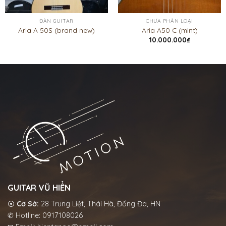
ĐÀN GUITAR
CHƯA PHÂN LOẠI
Aria A 50S (brand new)
Aria A50 C (mint)
10.000.000
₫
GUITAR VŨ HIỂN
⦿
Cơ Sở:
28 Trung Liệt, Thái Hà, Đống Đa, HN
✆ Hotline: 0917108026