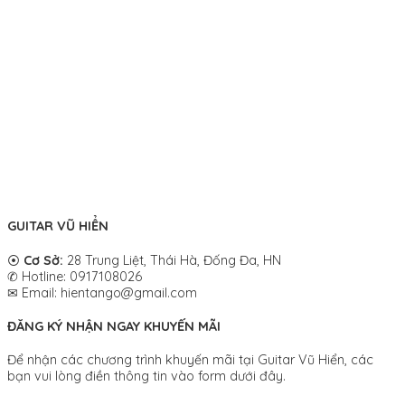
GUITAR VŨ HIỂN
⦿
Cơ Sở:
28 Trung Liệt, Thái Hà, Đống Đa, HN
✆ Hotline: 0917108026
✉ Email: hientango@gmail.com
ĐĂNG KÝ NHẬN NGAY KHUYẾN MÃI
Để nhận các chương trình khuyến mãi tại Guitar Vũ Hiển, các
bạn vui lòng điền thông tin vào form dưới đây.