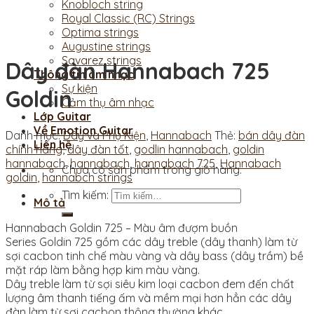
Knobloch string
Royal Classic (RC) Strings
Optima strings
Augustine strings
Savarez strings
Dây đàn Hannabach 725
Thông tin âm nhạc
Sự kiện
Goldin
Cảm thụ âm nhạc
Lớp Guitar
Về Emotion Guitar
Danh mục:
Dây và Phụ Kiện
,
Hannabach
Thẻ:
bán dây đàn
Liên hệ
chính hãng
,
dây đàn tốt
,
godlin hannabach
,
goldin
hannabach
,
hannabach
,
hannabach 725
,
Hannabach
Chưa có sản phẩm trong giỏ hàng.
goldin
,
hannabch strings
Tìm kiếm:
Mô tả
Hannabach Goldin 725 – Màu âm đượm buồn
Series Goldin 725 gồm các dây treble (dây thanh) làm từ
sợi cacbon tinh chế màu vàng và dây bass (dây trầm) bề
mặt ráp làm bằng hợp kim màu vàng.
Dây treble làm từ sợi siêu kim loại cacbon đem đến chất
lượng âm thanh tiếng ấm và mềm mại hơn hẳn các dây
đàn làm từ sợi cacbon thông thường khác.