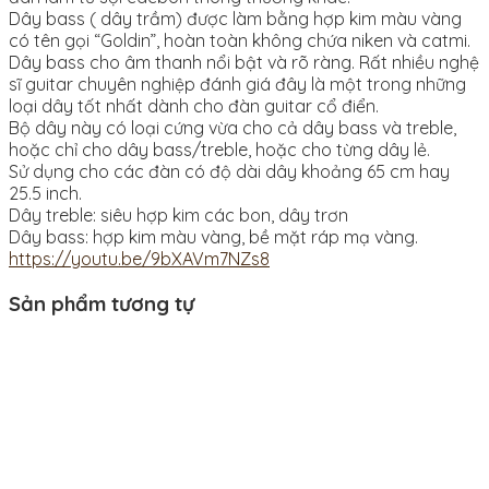
Dây bass ( dây trầm) được làm bằng hợp kim màu vàng
có tên gọi “Goldin”, hoàn toàn không chứa niken và catmi.
Dây bass cho âm thanh nổi bật và rõ ràng. Rất nhiều nghệ
sĩ guitar chuyên nghiệp đánh giá đây là một trong những
loại dây tốt nhất dành cho đàn guitar cổ điển.
Bộ dây này có loại cứng vừa cho cả dây bass và treble,
hoặc chỉ cho dây bass/treble, hoặc cho từng dây lẻ.
Sử dụng cho các đàn có độ dài dây khoảng 65 cm hay
25.5 inch.
Dây treble: siêu hợp kim các bon, dây trơn
Dây bass: hợp kim màu vàng, bề mặt ráp mạ vàng.
https://youtu.be/9bXAVm7NZs8
Sản phẩm tương tự