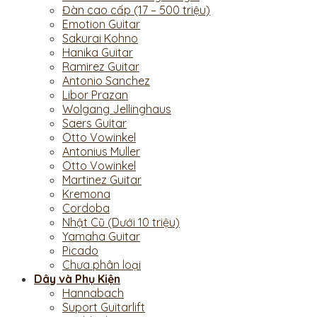
Đàn cao cấp (17 – 500 triệu)
Emotion Guitar
Sakurai Kohno
Hanika Guitar
Ramirez Guitar
Antonio Sanchez
Libor Prazan
Wolgang Jellinghaus
Saers Guitar
Otto Vowinkel
Antonius Muller
Otto Vowinkel
Martinez Guitar
Kremona
Cordoba
Nhật Cũ (Dưới 10 triệu)
Yamaha Guitar
Picado
Chưa phân loại
Dây và Phụ Kiện
Hannabach
Suport Guitarlift