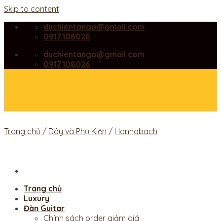
Skip to content
duchientango@gmail.com
0917108026
duchientango@gmail.com
0917108026
Trang chủ
/
Dây và Phụ Kiện
/
Hannabach
Trang chủ
Luxury
Đàn Guitar
Chính sách order giảm giá