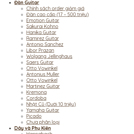
Đàn Guitar
Chính sách order giảm giá
Đàn cao cấp (17 – 500 triệu)
Emotion Guitar
Sakurai Kohno
Hanika Guitar
Ramirez Guitar
Antonio Sanchez
Libor Prazan
Wolgang Jellinghaus
Saers Guitar
Otto Vowinkel
Antonius Muller
Otto Vowinkel
Martinez Guitar
Kremona
Cordoba
Nhật Cũ (Dưới 10 triệu)
Yamaha Guitar
Picado
Chưa phân loại
Dây và Phụ Kiện