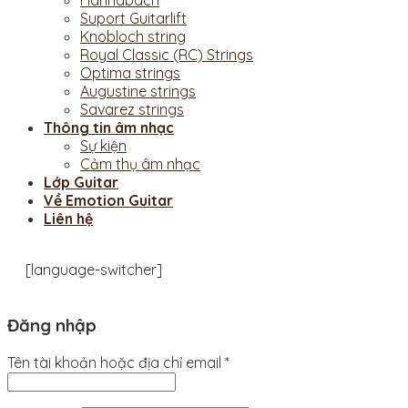
Hannabach
Suport Guitarlift
Knobloch string
Royal Classic (RC) Strings
Optima strings
Augustine strings
Savarez strings
Thông tin âm nhạc
Sự kiện
Cảm thụ âm nhạc
Lớp Guitar
Về Emotion Guitar
Liên hệ
[language-switcher]
Đăng nhập
Tên tài khoản hoặc địa chỉ email
*