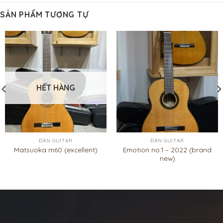
SẢN PHẨM TƯƠNG TỰ
HẾT HÀNG
ĐÀN GUITAR
ĐÀN GUITAR
Emotion no.1 – 2022 (brand
Matsuoka m60 (excellent)
new)