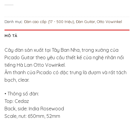
Danh mục:
Đàn cao cấp (17 - 500 triệu)
,
Đàn Guitar
,
Otto Vowinkel
MÔ TẢ
Cây đàn sản xuất tại Tây Ban Nha, trong xưởng của
Picado Guitar theo yêu cầu thiết kế của nghệ nhân nổi
tiếng Hà Lan Otto Vowinkel.
Âm thanh của Picado có đặc trưng là đượm và rất tách
bạch, clear.
• Thông số đàn:
Top: Cedaz
Back, side: India Rosewood
Scale, nut: 650mm, 52mm