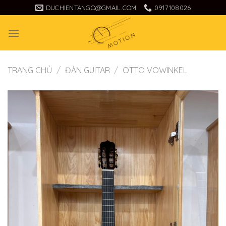
Skip
DUCHIENTANGO@GMAIL.COM
0917108026
to
content
TRANG CHỦ
/
ĐÀN GUITAR
/
OTTO VOWINKEL